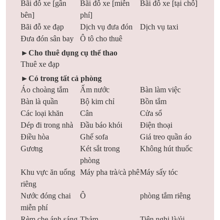
Bãi đỗ xe [gần
Bãi đỗ xe [miễn
Bãi đỗ xe [tại chỗ]
bên]
phí]
Bãi đỗ xe đạp
Dịch vụ đưa đón
Dịch vụ taxi
Đưa đón sân bay
Ô tô cho thuê
►Cho thuê dụng cụ thể thao
Thuê xe đạp
►Có trong tất cả phòng
Áo choàng tắm
Ấm nước
Bàn làm việc
Bàn là quần
Bộ kim chỉ
Bồn tắm
Các loại khăn
Cân
Cửa sổ
Dép đi trong nhà
Đầu báo khói
Điện thoại
Điều hòa
Ghế sofa
Giá treo quần áo
Gương
Két sắt trong
Không hút thuốc
phòng
Khu vực ăn uống
Máy pha trà/cà phê
Máy sấy tóc
riêng
Nước đóng chai
Ô
phòng tắm riêng
miễn phí
Rèm che ánh sáng
Thảm
Tiện nghi là/ủi