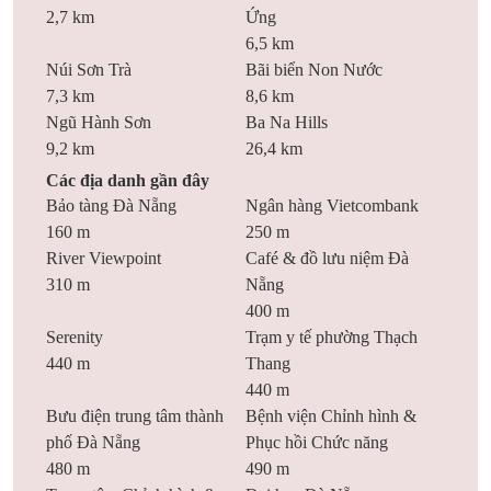
2,7 km
Ứng
6,5 km
Núi Sơn Trà
Bãi biển Non Nước
7,3 km
8,6 km
Ngũ Hành Sơn
Ba Na Hills
9,2 km
26,4 km
Các địa danh gần đây
Bảo tàng Đà Nẵng
Ngân hàng Vietcombank
160 m
250 m
River Viewpoint
Café & đồ lưu niệm Đà
310 m
Nẵng
400 m
Serenity
Trạm y tế phường Thạch
440 m
Thang
440 m
Bưu điện trung tâm thành
Bệnh viện Chỉnh hình &
phố Đà Nẵng
Phục hồi Chức năng
480 m
490 m