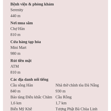
Bệnh viện & phòng khám
Serenity
440 m
Nơi mua sắm
Chợ Hàn
810 m
Cửa hàng tạp hóa
Mini Mart
980 m
Rút tiền mặt
ATM
810 m
Các địa danh nổi tiếng
Cầu sông Hàn
Nhà thờ chính tòa Đà Nẵng
840 m
930 m
Bảo tàng Điêu khắc Chăm
Cầu Rồng
1,6 km
1,7 km
Biển Mỹ Khê
Tượng Phật Bà Chùa Linh