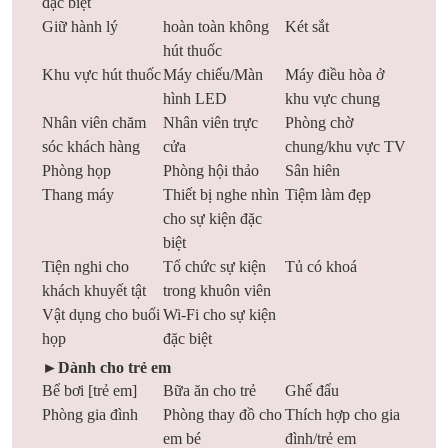
đặc biệt
Giữ hành lý
hoàn toàn không
Két sắt
hút thuốc
Khu vực hút thuốc
Máy chiếu/Màn
Máy điều hòa ở
hình LED
khu vực chung
Nhân viên chăm
Nhân viên trực
Phòng chờ
sóc khách hàng
cửa
chung/khu vực TV
Phòng họp
Phòng hội thảo
Sân hiên
Thang máy
Thiết bị nghe nhìn
Tiệm làm đẹp
cho sự kiện đặc
biệt
Tiện nghi cho
Tổ chức sự kiện
Tủ có khoá
khách khuyết tật
trong khuôn viên
Vật dụng cho buổi
Wi-Fi cho sự kiện
họp
đặc biệt
►Dành cho trẻ em
Bể bơi [trẻ em]
Bữa ăn cho trẻ
Ghế đẩu
Phòng gia đình
Phòng thay đồ cho
Thích hợp cho gia
em bé
đình/trẻ em