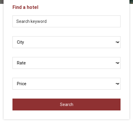
Vietnam
Find a hotel
LOCAL
Travel
Agency