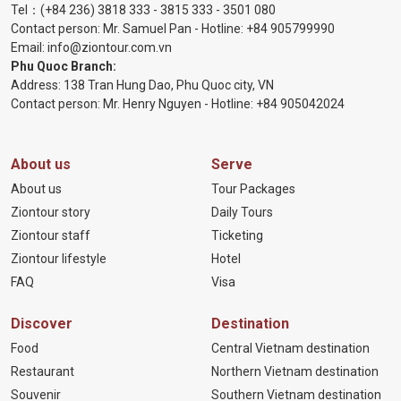
Tel：
(+84 236) 3818 333
-
3815 333
-
3501 080
Contact person: Mr. Samuel Pan - Hotline:
+84 905799990
Email:
info@ziontour.com.vn
Phu Quoc Branch:
Address: 138 Tran Hung Dao, Phu Quoc city, VN
Contact person: Mr. Henry Nguyen - Hotline:
+84 905
042024
About us
Serve
About us
Tour Packages
Ziontour story
Daily Tours
Ziontour staff
Ticketing
Ziontour lifestyle
Hotel
FAQ
Visa
Discover
Destination
Food
Central Vietnam destination
Restaurant
Northern Vietnam destination
Souvenir
Southern Vietnam destination