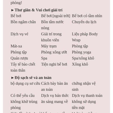
phòng!
►Thư giãn & Vui chơi giải trí
Bể bơi
Bể bơi [ngoài trời]
Bể bơi có tầm nhìn
Bồn ngâm chân
Bồn tắm nước
Chuyến du lịch
nóng
Dịch vụ vé
Giải trí trong
Liệu pháp Body
khuôn viên
Wrap
Mát-xa
Máy trạm
Phòng tập
Phòng tập
Phòng xông ướt
Phòng yoga
Quán rượu
Spa
Spa/xông khô
Tẩy tế bào chết
Tiện nghi bể bơi
Xông khô
toàn thân
►Độ sạch sẽ và an toàn
bộ dụng cụ sơ cứu
Cách bày bàn ăn
chứng nhận vệ
an toàn
sinh
Có thể yêu cầu
Dịch vụ bán thức
Dịch vụ thanh toán
không khử trùng
ăn sáng mang về
không sử dụng
phòng
tiền mặt