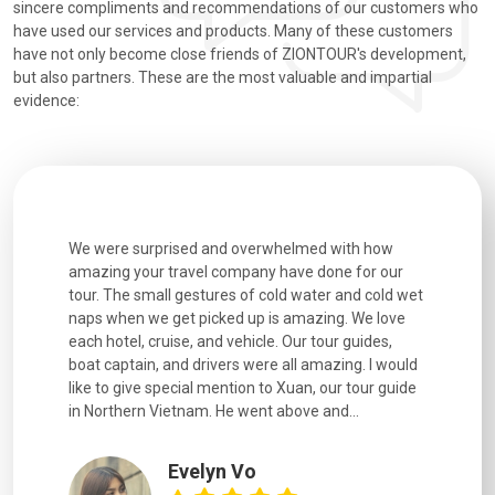
sincere compliments and recommendations of our customers who
have used our services and products. Many of these customers
have not only become close friends of ZIONTOUR's development,
but also partners. These are the most valuable and impartial
evidence:
utiful
We were surprised and overwhelmed with how
Extremely 
. Every
amazing your travel company have done for our
and infor
went
tour. The small gestures of cold water and cold wet
were extr
naps when we get picked up is amazing. We love
good fun t
each hotel, cruise, and vehicle. Our tour guides,
experienc
boat captain, and drivers were all amazing. I would
extremely
like to give special mention to Xuan, our tour guide
in Northern Vietnam. He went above and...
Evelyn Vo