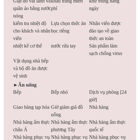
Giặt đồ vải lanh và
khẩu trang miễn
khử trùng hằng
quần áo bằng nước
phí
ngày
nóng
kiểm tra nhiệt độ
Lựa chọn thức ăn
Nhân viên được
cho khách và nhân
bọc riêng
đào tạo về giao
viên
thức an toàn
nhiệt kế cơ thể
nước rửa tay
Sản phẩm làm
sạch chống virus
Vật dụng nhà bếp
và bộ đồ ăn được
vệ sinh
►Ăn uống
Bếp
Bếp nhỏ
Dịch vụ phòng [24
giờ]
Giao hàng tạp hóa
Giờ giảm giá đồ
Nhà hàng
uống
Nhà hàng ẩm thực
Nhà hàng ẩm thực
Nhà hàng ẩm thực
châu Á
phương Tây
quốc tế
Nhà hàng phục vụ
Nhà hàng phục vụ
Nhà hàng phục vụ