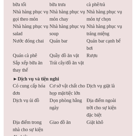
bữa tối
bữa trưa
cà phê/trà
Nhà hàng phục vụ
Nhà hàng phục vụ
Nhà hàng phục vụ
gọi theo món
món chay
món tự chọn
Nhà hàng phục vụ
Nhà hàng phục vụ
Nhà hàng phục vụ
salad
soup
tráng miệng
Nước đóng chai
Quán bar
Quán bar cạnh bể
bơi
Quán cà phê
Quầy đồ ăn vặt
Rượu
Sắp xếp bữa ăn
Trái cây/đồ ăn vặt
thay thế
►Dịch vụ và tiện nghi
Có cung cấp hóa
Cơ sở vật chất cho
Dịch vụ giặt là
đơn
họp mặt/tiệc lớn
Dịch vụ ủi đồ
Dọn phòng hằng
Địa điểm ngoài
ngày
trời cho sự kiện
đặc biệt
Địa điểm trong
Giao đồ ăn
Giặt khô
nhà cho sự kiện