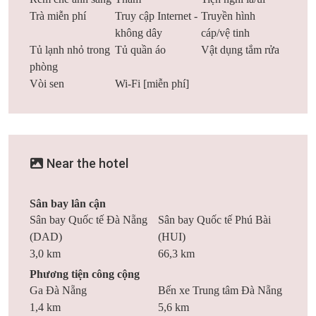
Trà miễn phí
Truy cập Internet -
Truyền hình
không dây
cáp/vệ tinh
Tủ lạnh nhỏ trong
Tủ quần áo
Vật dụng tắm rửa
phòng
Vòi sen
Wi-Fi [miễn phí]
Near the hotel
Sân bay lân cận
Sân bay Quốc tế Đà Nẵng
Sân bay Quốc tế Phú Bài
(DAD)
(HUI)
3,0 km
66,3 km
Phương tiện công cộng
Ga Đà Nẵng
Bến xe Trung tâm Đà Nẵng
1,4 km
5,6 km